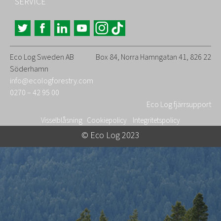
SERVICE
Eco Log Sweden AB
Box 84, Norra Hamngatan 41, 826 22
Söderhamn
info@ecologforestry.com
0270 – 42 95 00
Eco Log fjärrsupport
Visselblåsning
Cookiepolicy
Integritetspolicy
© Eco Log 2023