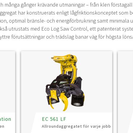
 många gånger krävande utmaningar – från klen förstagallrin
ggregat har konstruerats enligt lågfriktionskonceptet som b
on, optimal bränsle- och energiförbrukning samt minimala 
kså utrustats med Eco Log Saw Control, ett patenterat sys
 yttre förutsättningar och trädslag banar väg för högsta lön
ation
EC 561 LF
gen
Allroundaggregatet för varje jobb