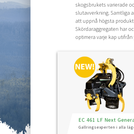
skogsbrukets varierade och
slutavverkning. Samtliga a
att uppnå högsta produkti
Skördaraggregaten har oc
optimera varje kap utifrån
EC 461 LF Next Gener
Gallringsexperten i alla lä