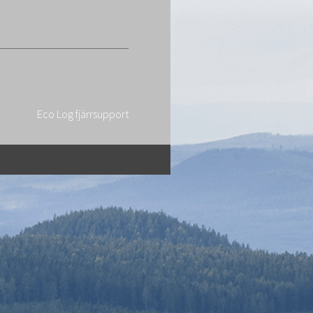
Eco Log fjärrsupport