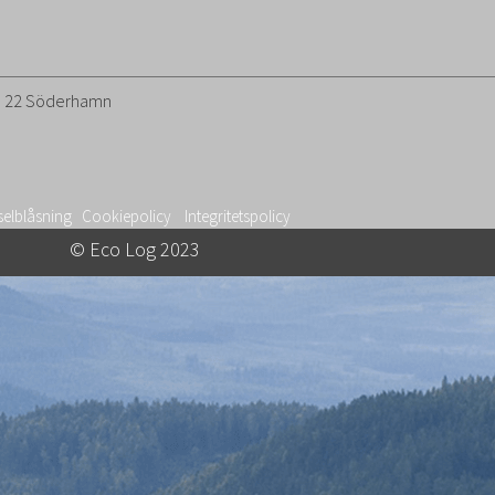
26 22 Söderhamn
selblåsning
Cookiepolicy
Integritetspolicy
© Eco Log 2023