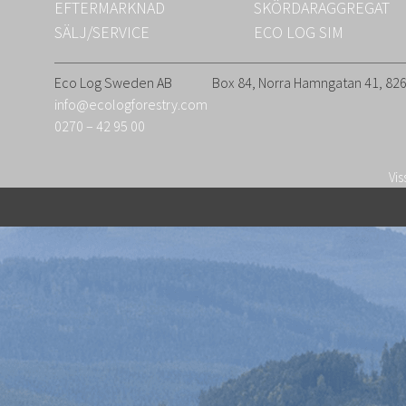
EFTERMARKNAD
SKÖRDARAGGREGAT
SÄLJ/SERVICE
ECO LOG SIM
Eco Log Sweden AB
Box 84, Norra Hamngatan 41, 8
info@ecologforestry.com
0270 – 42 95 00
Vis