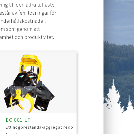
g till den allra tuffaste
estår av fem lösningar för
underhållskostnader.
tem som genom att
samhet och produktivitet.
EC 661 LF
Ett högprestanda-aggregat redo