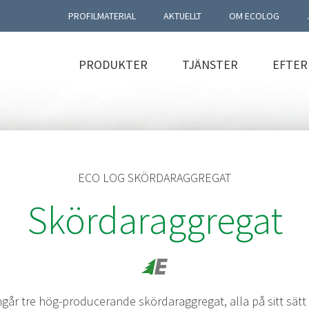
PROFILMATERIAL
AKTUELLT
OM ECOLOG
PRODUKTER
TJÄNSTER
EFTE
ECO LOG SKÖRDARAGGREGAT
Skördaraggregat
ngår tre hög-producerande skördaraggregat, alla på sitt sät