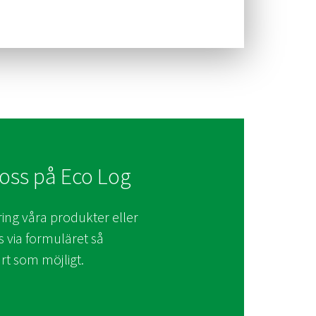
l oss på Eco Log
ing våra produkter eller
s via formuläret så
rt som möjligt.