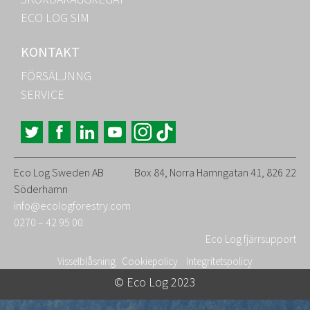
ECO LOG SIM
KONTAKT
FÖRSÄLJNNG
SERVICE
Eco Log Sweden AB
Box 84, Norra Hamngatan 41, 826 22
Söderhamn
info@ecologforestry.com
0270 – 42 95 00
Eco Log fjärrsupport
Visselblåsning
Cookiepolicy
Integritetspolicy
© Eco Log 2023