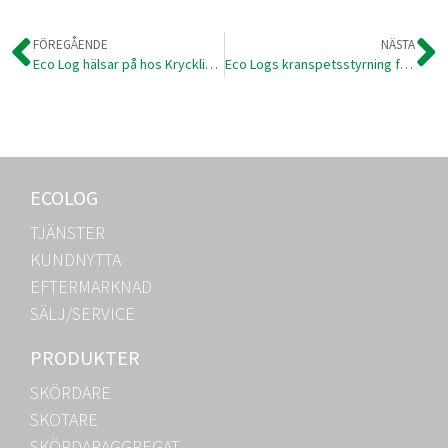
FÖREGÅENDE
NÄSTA
Eco Log hälsar på hos Krycklinge Skog
Eco Logs kranspetsstyrning för skotare är här
ECOLOG
TJÄNSTER
KUNDNYTTA
EFTERMARKNAD
SÄLJ/SERVICE
PRODUKTER
SKÖRDARE
SKOTARE
SKÖRDARAGGREGAT