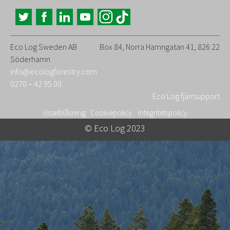
Eco Log Sweden AB
Box 84, Norra Hamngatan 41, 826 22
Söderhamn
info@ecologforestry.com
0270 – 42 95 00
Eco Log fjärrsupport
Visselblåsning
Cookiepolicy
Integritetspolicy
© Eco Log 2023