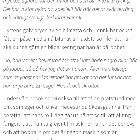
mycket lugnare när den diffar och den blir inte lika ryckig.
Det har vi stor nytta av, speciellt här där det är svår terräng
och väldigt stenigt, förklarar Henrik.
Hyttens golv pryds av en bilmatta och Henrik har också
fått en påse med små bilar av sin äldsta son för att han
ska kunna göra en bilparkering när han är på jobbet.
-Ja, han var lite bekymrad för att vi inte hade några bilar här
på jobbet, så då fick jag det av honom. Även min kollega
som är yngst här i företaget har provat och det funkar bra,
han är ju bara 21, säger Henrik och skrattar.
Under vårt besök ser vi också till att få en pratstund med
Erik som äger och driver Hedesunda Skogsgallring. Han
berättar att hans roll idag går ut på att se till att allting
fungerar, att hämta grejer till maskinerna när det behövs
och att hoppa in om det är någon maskin som är