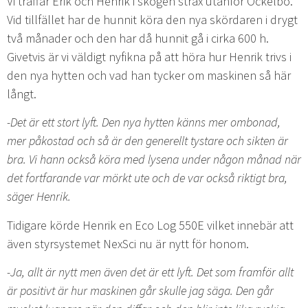
Vi träffar Erik och Henrik i skogen strax utanför Ockelbo.
Vid tillfället har de hunnit köra den nya skördaren i drygt
två månader och den har då hunnit gå i cirka 600 h.
Givetvis är vi väldigt nyfikna på att höra hur Henrik trivs i
den nya hytten och vad han tycker om maskinen så här
långt.
-Det är ett stort lyft. Den nya hytten känns mer ombonad,
mer påkostad och så är den generellt tystare och sikten är
bra. Vi hann också köra med lysena under någon månad när
det fortfarande var mörkt ute och de var också riktigt bra,
säger Henrik.
Tidigare körde Henrik en Eco Log 550E vilket innebär att
även styrsystemet NexSci nu är nytt för honom.
-Ja, allt är nytt men även det är ett lyft. Det som framför allt
är positivt är hur maskinen går skulle jag säga. Den går