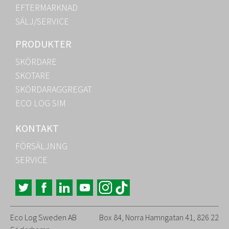
EFTERMARKNAD
SÄLJ/SERVICE
PRODUKTER
SKÖRDARE
SKOTARE
SKÖRDARAGGREGAT
ECO LOG SIM
KONTAKT
FÖRSÄLJNNG
SERVICE
Eco Log Sweden AB
Box 84, Norra Hamngatan 41, 826 22