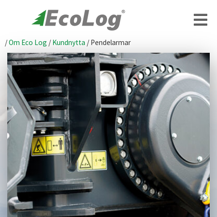
/
Om Eco Log
/
Kundnytta
/
Pendelarmar