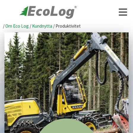
/
Om Eco Log
/
Kundnytta
/
Produktivitet