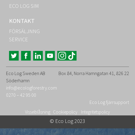
ECO LOG SIM
KONTAKT
FÖRSÄLJNNG
SERVICE
Eco Log Sweden AB
Box 84, Norra Hamngatan 41, 826 22
Söderhamn
info@ecologforestry.com
0270 – 42 95 00
Eco Log fjärrsupport
Visselblåsning
Cookiepolicy
Integritetspolicy
© Eco Log 2023