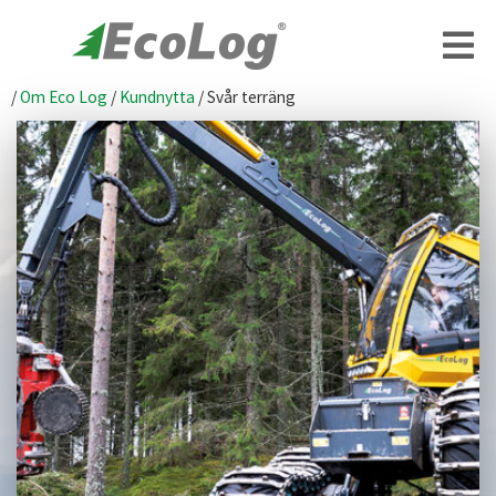
/
Om Eco Log
/
Kundnytta
/
Svår terräng