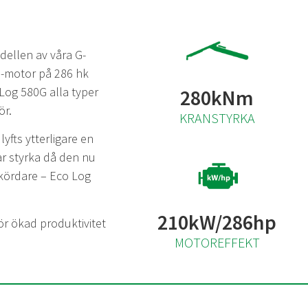
dellen av våra G-
a-motor på 286 hk
Log 580G alla typer
280kNm
ör.
KRANSTYRKA
yfts ytterligare en
r styrka då den nu
skördare – Eco Log
210kW/286hp
r ökad produktivitet
MOTOREFFEKT