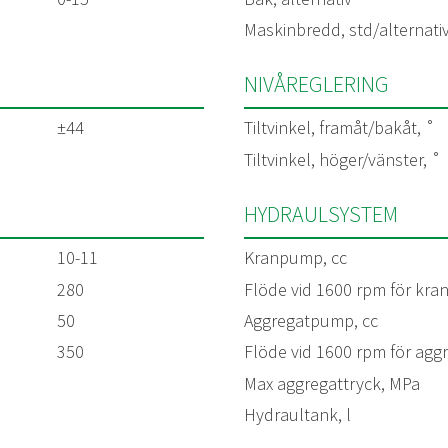
Maskinbredd, std/alternati
NIVÅREGLERING
±44
Tiltvinkel, framåt/bakåt, ˚
Tiltvinkel, höger/vänster, ˚
HYDRAULSYSTEM
10-11
Kranpump, cc
280
Flöde vid 1600 rpm för kran
50
Aggregatpump, cc
350
Flöde vid 1600 rpm för aggr
Max aggregattryck, MPa
Hydraultank, l