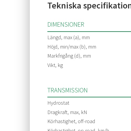
Tekniska specifikatio
DIMENSIONER
Längd, max (a), mm
Höjd, min/max (b), mm
Markfrigång (d), mm
Vikt, kg
TRANSMISSION
Hydrostat
Dragkraft, max, kN
Körhastighet, off-road
Körhastighet, on-road, km/h