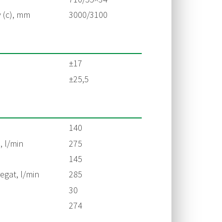
v (c), mm
3000/3100
±17
±25,5
140
, l/min
275
145
egat, l/min
285
30
274