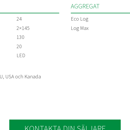
AGGREGAT
24
Eco Log
2×145
Log Max
130
20
LED
 EU, USA och Kanada
KONTAKTA DIN SÄLJARE