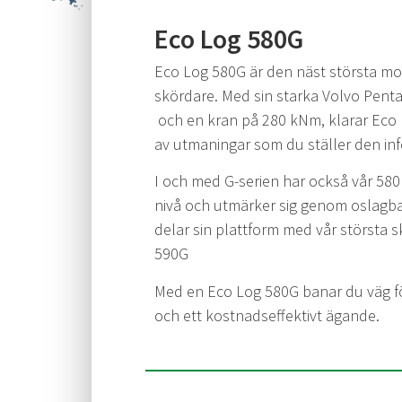
Eco Log 580G
Eco Log 580G är den näst största mo
skördare. Med sin starka Volvo Pent
och en kran på 280 kNm, klarar Eco 
av utmaningar som du ställer den inf
I och med G-serien har också vår 580 l
nivå och utmärker sig genom oslagba
delar sin plattform med vår största 
590G
Med en Eco Log 580G banar du väg fö
och ett kostnadseffektivt ägande.