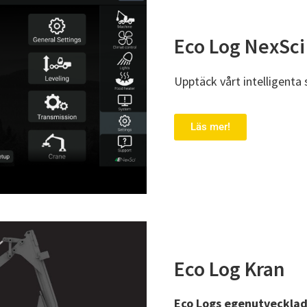
Eco Log NexSci
Upptäck vårt intelligenta
Läs mer!
Eco Log Kran
Eco Logs egenutvecklad