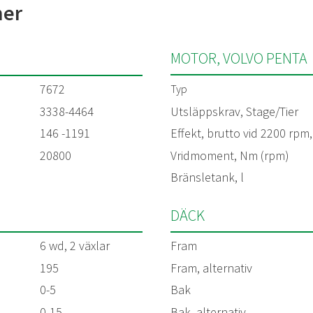
ner
MOTOR, VOLVO PENTA
7672
Typ
3338-4464
Utsläppskrav, Stage/Tier
146 -1191
Effekt, brutto vid 2200 rpm
20800
Vridmoment, Nm (rpm)
Bränsletank, l
DÄCK
6 wd, 2 växlar
Fram
195
Fram, alternativ
0-5
Bak
0-15
Bak, alternativ