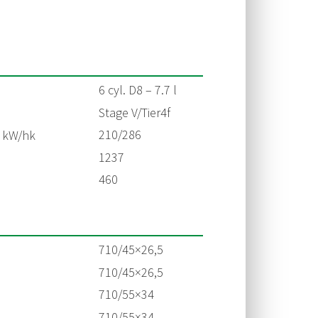
6 cyl. D8 – 7.7 l
Stage V/Tier4f
210/286
, kW/hk
1237
460
710/45×26,5
710/45×26,5
710/55×34
710/55×34