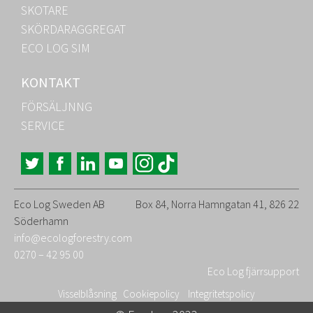
SKOTARE
SKÖRDARAGGREGAT
ECO LOG SIM
KONTAKT
FÖRSÄLJNNG
SERVICE
Eco Log Sweden AB
Box 84, Norra Hamngatan 41, 826 22
Söderhamn
info@ecologforestry.com
0270 – 42 95 00
Eco Log fjärrsupport
Visselblåsning
Cookiepolicy
Integritetspolicy